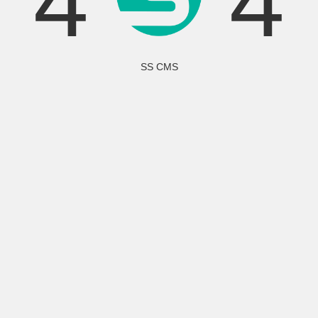
4
4
SS CMS