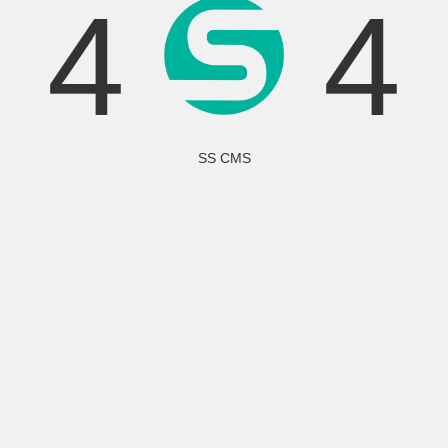
4
4
SS CMS